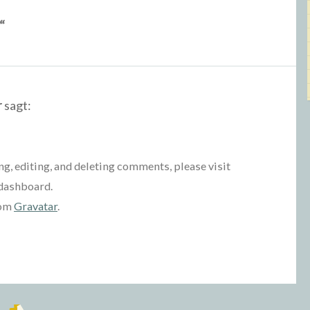
“
r
sagt:
g, editing, and deleting comments, please visit
dashboard.
rom
Gravatar
.