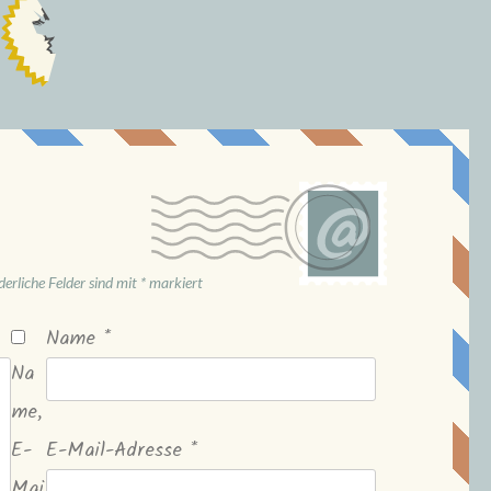
derliche Felder sind mit
*
markiert
Name
*
Na
me,
E-
E-Mail-Adresse
*
Mai