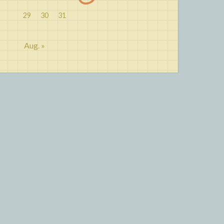
29
30
31
Aug. »