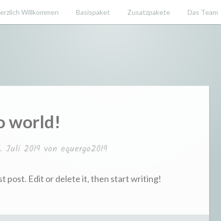
erzlich Willkommen
Basispaket
Zusatzpakete
Das Team
e
o world!
. Juli 2019
von
equergo2019
post. Edit or delete it, then start writing!