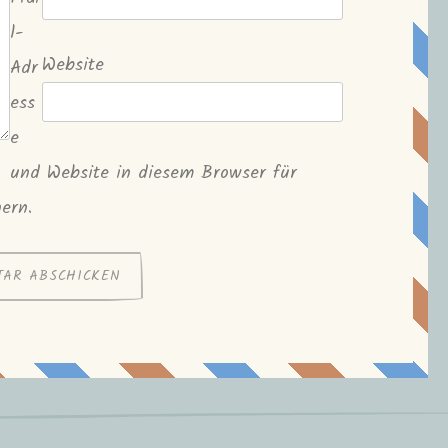
l-
Website
Adr
ess
e
und Website in diesem Browser für
ern.