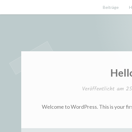
Zum
Beiträge
H
Inhalt
springen
Ergotherapie rund um's Pferd
equergo.d
Hell
Veröffentlicht am
25
Welcome to WordPress. This is your first 