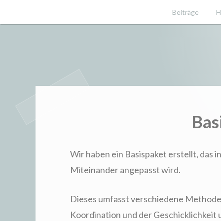
Zum
Beiträge
H
Inhalt
springen
Ergotherapie rund um's Pferd
equergo.d
Bas
Wir haben ein Basispaket erstellt, das 
Miteinander angepasst wird.
Dieses umfasst verschiedene Methode
Koordination und der Geschicklichkeit 